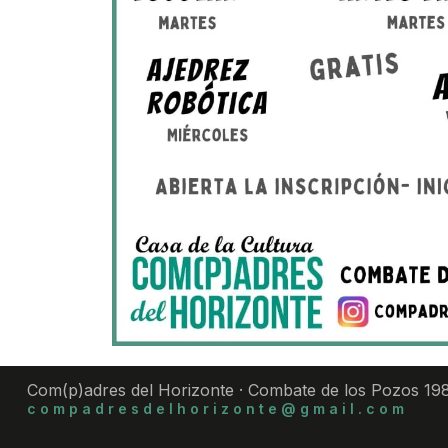
Com(p)adres del Horizonte · Combate de los Pozos 198
compadresdelhorizonte@gmail.com