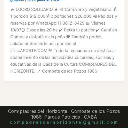
🔥 LOCRO SOLIDARIO 🔥 🥘 Carnívoro y vegetariano 💰
1 porción $12.000💰 2 porciones $20.000 📲 Pedidos y
reservas por WhatsApp:11 3812-8429 📅 Viernes
10/07⏰ Desde las 20 hs ✔️ Retirá tu porción✔️ Cená en
Compa y disfrutá de la peña ❤️ También podés
colaborar donando una porción al
alias:APORTE.COMPA Todo lo recaudado se destina al
sostenimiento de las actividades culturales, sociales y
educativas de la Casa de la Cultura COM(p)ADRES DEL
HORIZONTE. 📍 Combate de los Pozos 1986
Com(p)adres del Horizonte · Combate de los Pozos
1986, Parque Patricios · CABA
compadresdelhorizonte@gmail.com